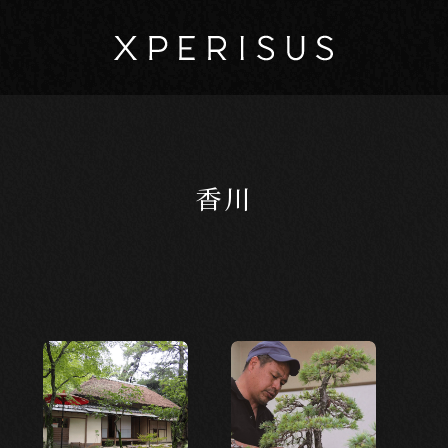
香川
マイページ
カート
EXPERIENCE
体験から探す
新しい発見
新しい出会い
日本の美
創造
楽しい学び