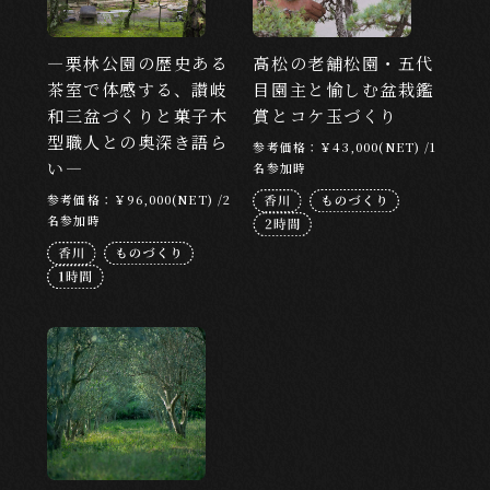
LOCATION
―栗林公園の歴史ある
高松の老舗松園・五代
茶室で体感する、讃岐
目園主と愉しむ盆栽鑑
目的地から探す
和三盆づくりと菓子木
賞とコケ玉づくり
東京
京都
北海道
大阪
広島
型職人との奥深き語ら
参考価格：￥43,000(NET) /1
い―
名参加時
福岡
沖縄
参考価格：￥96,000(NET) /2
名参加時
CATEGORY
カテゴリーから探す
文化・芸能
食・お酒
アート・芸術
アドベンチャー
ウェルネス
ナイトタイム
ものづくり