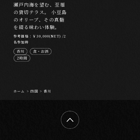
ABOUT
瀬戸内海を望む、至福
の貸切テラス。 小豆島
EXPERISUSについて
のオリーブ、その真髄
を綴る味わい体験。
参考価格：￥30,000(NET) /2
名参加時
ホーム
>
四国
>
香川