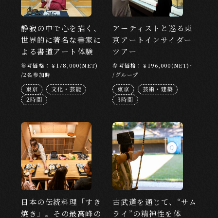
LOCATION
静寂の中で心を描く、
アーティストと巡る東
世界的に著名な書家に
京アートインサイダー
目的地から探す
よる書道アート体験
ツアー
東京
京都
北海道
大阪
広島
参考価格：￥178,000(NET)
参考価格：￥196,000(NET)~
/2名参加時
/グループ
福岡
沖縄
CATEGORY
カテゴリーから探す
文化・芸能
食・お酒
アート・芸術
アドベンチャー
ウェルネス
ナイトタイム
ものづくり
日本の伝統料理「すき
古武道を通じて、“サム
焼き」。その最高峰の
ライ”の精神性を体