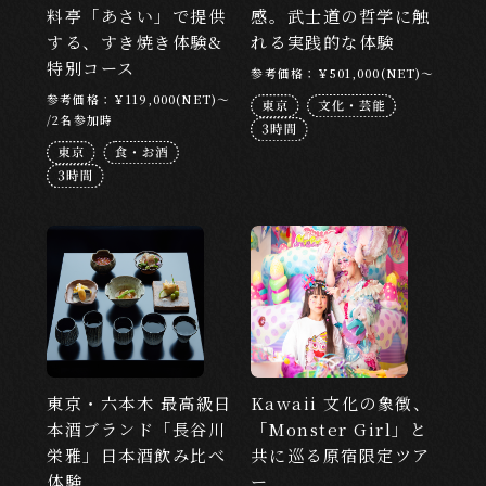
ABOUT
料亭「あさい」で提供
感。武士道の哲学に触
する、すき焼き体験&
れる実践的な体験
EXPERISUSについて
特別コース
参考価格：￥501,000(NET)～
参考価格：￥119,000(NET)～
/2名参加時
東京・六本木 最高級日
Kawaii 文化の象徴、
本酒ブランド「長谷川
「Monster Girl」と
栄雅」日本酒飲み比べ
共に巡る原宿限定ツア
体験
ー