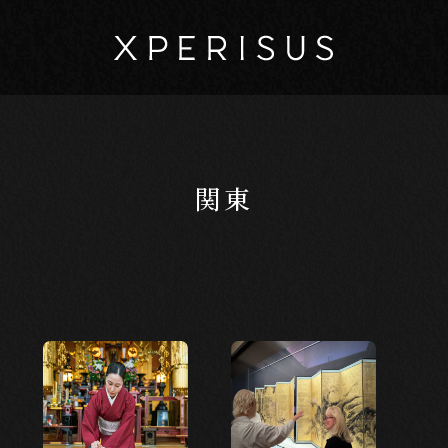
関東
マイページ
カート
EXPERIENCE
体験から探す
新しい発見
新しい出会い
日本の美
創造
楽しい学び