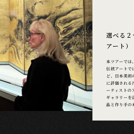
選べる２
アート）
本ツアーでは
伝統アートで
ど、日本美術
に評価される
ーティストの
ギャラリーを
品と作り手の