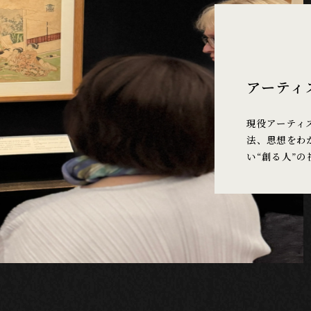
アーティ
現役アーティ
法、思想をわ
い“創る人”