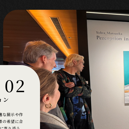
02
ョン
適な展示や作
様の希望に合
性に寄り添う、