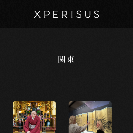
関東
マイページ
カート
EXPERIENCE
体験から探す
新しい発見
新しい出会い
日本の美
創造
楽しい学び