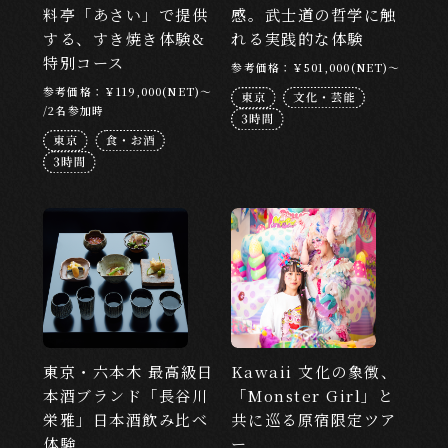
ABOUT
料亭「あさい」で提供
感。武士道の哲学に触
する、すき焼き体験&
れる実践的な体験
EXPERISUSについて
特別コース
参考価格：￥501,000(NET)～
参考価格：￥119,000(NET)～
/2名参加時
東京・六本木 最高級日
Kawaii 文化の象徴、
本酒ブランド「長谷川
「Monster Girl」と
栄雅」日本酒飲み比べ
共に巡る原宿限定ツア
体験
ー