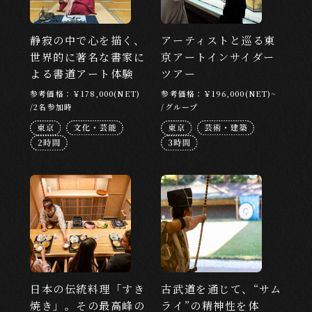
LOCATION
静寂の中で心を描く、
アーティストと巡る東
世界的に著名な書家に
京アートインサイダー
目的地から探す
よる書道アート体験
ツアー
東京
京都
北海道
大阪
広島
参考価格：￥178,000(NET)
参考価格：￥196,000(NET)~
/2名参加時
/グループ
福岡
沖縄
CATEGORY
カテゴリーから探す
文化・芸能
食・お酒
アート・芸術
アドベンチャー
ウェルネス
ナイトタイム
ものづくり
日本の伝統料理「すき
古武道を通じて、“サム
焼き」。その最高峰の
ライ”の精神性を体