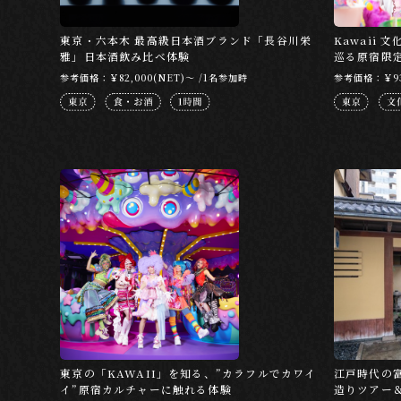
東京・六本木 最高級日本酒ブランド「長谷川栄
Kawaii 
雅」日本酒飲み比べ体験
巡る原宿限
参考価格：￥82,000(NET)～ /1名参加時
参考価格：￥93
東京の「KAWAII」を知る、”カラフルでカワイ
江戸時代の
イ”原宿カルチャーに触れる体験
造りツアー