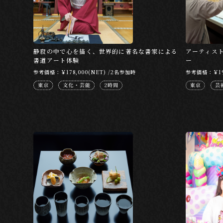
静寂の中で心を描く、世界的に著名な書家による
アーティス
書道アート体験
ー
参考価格：￥178,000(NET) /2名参加時
参考価格：￥196