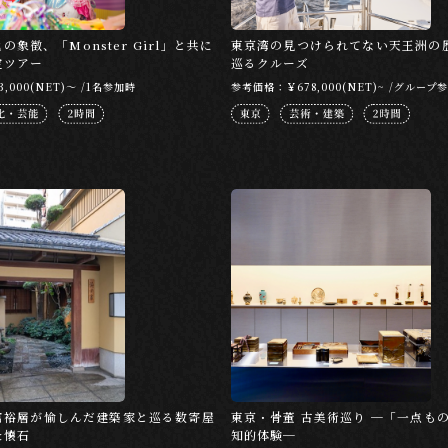
文化の象徴、「Monster Girl」と共に
東京湾の見つけられてない天王洲の
定ツアー
巡るクルーズ
,000(NET)～ /1名参加時
参考価格：￥678,000(NET)~ /グループ
富裕層が愉しんだ建築家と巡る数寄屋
東京・骨董 古美術巡り ─「一点も
＆懐石
知的体験─