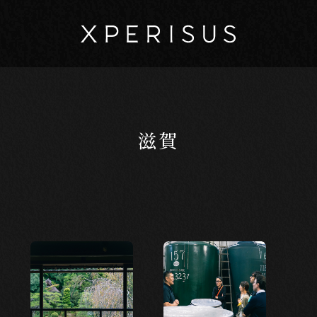
滋賀
マイページ
カート
EXPERIENCE
体験から探す
新しい発見
新しい出会い
日本の美
創造
楽しい学び