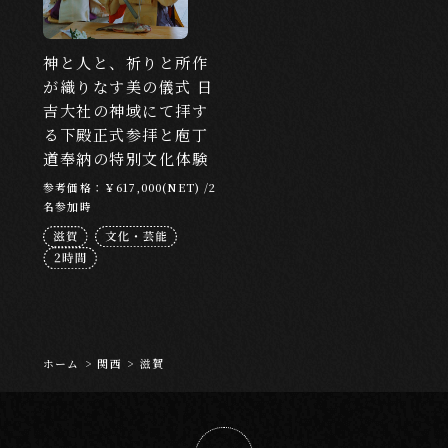
ABOUT
EXPERISUSについて
神と人と、祈りと所作
が織りなす美の儀式 日
吉大社の神域にて拝す
る下殿正式参拝と庖丁
道奉納の特別文化体験
参考価格：￥617,000(NET) /2
名参加時
ホーム
>
関西
>
滋賀