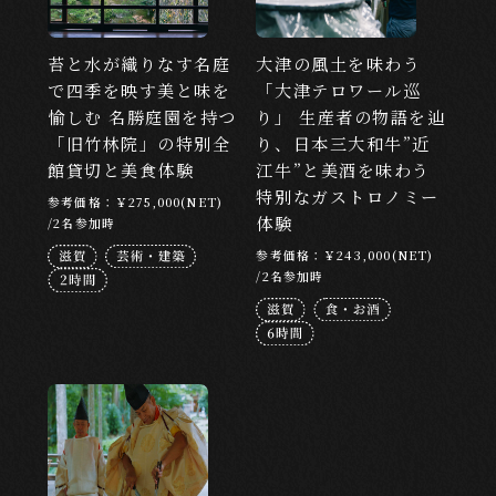
LOCATION
苔と水が織りなす名庭
大津の風土を味わう
で四季を映す美と味を
「大津テロワール巡
目的地から探す
愉しむ 名勝庭園を持つ
り」 生産者の物語を辿
東京
京都
北海道
大阪
広島
「旧竹林院」の特別全
り、日本三大和牛”近
館貸切と美食体験
江牛”と美酒を味わう
福岡
沖縄
特別なガストロノミー
参考価格：￥275,000(NET)
体験
/2名参加時
CATEGORY
参考価格：￥243,000(NET)
/2名参加時
カテゴリーから探す
文化・芸能
食・お酒
アート・芸術
アドベンチャー
ウェルネス
ナイトタイム
ものづくり